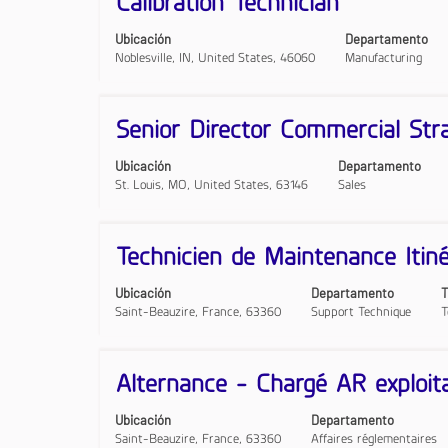
Calibration Technician
la
de
barra
"".
Ubicación
Departamento
espaciadora
Mostrando
Noblesville, IN, United States, 46060
Manufacturing
para
1
ver
a
el
10
contenido
de
Título
Utilice
Senior Director Commercial Str
completo
104
la
de
puestos
barra
Ubicación
Departamento
la
Utilice
espaciadora
St. Louis, MO, United States, 63146
Sales
información
el
para
del
tabulador
ver
puesto.
para
el
navegar
contenido
Título
Utilice
Technicien de Maintenance Iti
por
completo
la
la
de
barra
Ubicación
Departamento
T
lista
la
espaciadora
Saint-Beauzire, France, 63360
Support Technique
T
de
información
para
puestos.
del
ver
Seleccione
puesto.
el
para
contenido
Título
Utilice
Alternance - Chargé AR exploit
ver
completo
la
todos
de
barra
Ubicación
Departamento
los
la
espaciadora
Saint-Beauzire, France, 63360
Affaires réglementaires
detalles
información
para