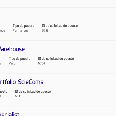
Tipo de puesto
ID de solicitud de puesto
ence
Permanent
6718
Warehouse
Tipo de puesto
ID de solicitud de puesto
s
Vast
6701
rtfolio ScieComs
uesto
ID de solicitud de puesto
t
6715
ecialist