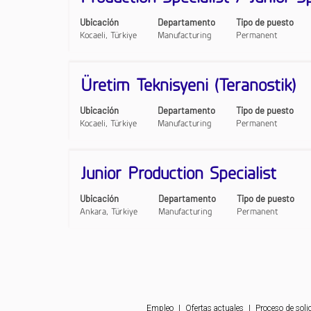
completo
la
de
barra
Ubicación
Departamento
Tipo de puesto
la
espaciadora
Kocaeli, Türkiye
Manufacturing
Permanent
información
para
del
ver
puesto.
el
contenido
Título
Utilice
Üretim Teknisyeni (Teranostik)
completo
la
de
barra
Ubicación
Departamento
Tipo de puesto
la
espaciadora
Kocaeli, Türkiye
Manufacturing
Permanent
información
para
del
ver
puesto.
el
contenido
Título
Utilice
Junior Production Specialist
completo
la
de
barra
Ubicación
Departamento
Tipo de puesto
la
espaciadora
Ankara, Türkiye
Manufacturing
Permanent
información
para
del
ver
puesto.
el
contenido
completo
de
la
información
Empleo
|
Ofertas actuales
|
Proceso de soli