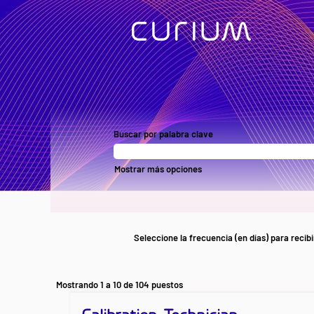
Current
Listings
Buscar por palabra clave
ES
Mostrar más opciones
Seleccione la frecuencia (en días) para recibi
Resultados
Mostrando 1 a 10 de 104 puestos
de
Título
Utilice
búsqueda