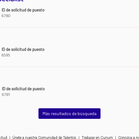
ID de solicitud de puesto
6780
ID de solicitud de puesto
6595
ID de solicitud de puesto
6781
Más resultados de búsqueda
citud
|
Únete a nuestra Comunidad de Talentos
|
Trabajar en Curium
|
Conozca a n