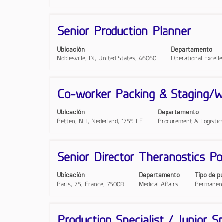
del
del
ver
puesto.
puesto.
el
contenido
Título
Utilice
Senior Production Planner
completo
la
de
barra
Ubicación
Departamento
la
espaciadora
Noblesville, IN, United States, 46060
Operational Excell
información
para
del
ver
puesto.
el
contenido
Título
Utilice
Co-worker Packing & Staging/
completo
la
de
barra
Ubicación
Departamento
la
espaciadora
Petten, NH, Nederland, 1755 LE
Procurement & Logistic
información
para
del
ver
puesto.
el
contenido
Título
Utilice
Senior Director Theranostics Po
completo
la
de
barra
Ubicación
Departamento
Tipo de p
la
espaciadora
Paris, 75, France, 75008
Medical Affairs
Permanen
información
para
del
ver
puesto.
el
contenido
Título
Utilice
Production Specialist / Junior Sp