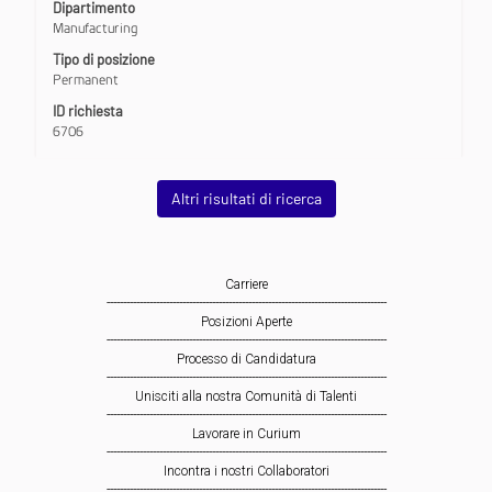
barra
Dipartimento
spaziatrice
Manufacturing
per
Tipo di posizione
visualizzare
Permanent
i
contenuti
ID richiesta
integrali
6706
delle
informazioni
lavoro.
Altri risultati di ricerca
Carriere
-------------------------------------------------------------------------------------
Posizioni Aperte
-------------------------------------------------------------------------------------
Processo di Candidatura
-------------------------------------------------------------------------------------
Unisciti alla nostra Comunità di Talenti
-------------------------------------------------------------------------------------
Lavorare in Curium
-------------------------------------------------------------------------------------
Incontra i nostri Collaboratori
-------------------------------------------------------------------------------------