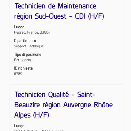
Titolo
Effettuare
Technicien de Maintenance
una
selezione
région Sud-Ouest - CDI (H/F)
con
la
Luogo
barra
Pessac, France, 33604
spaziatrice
per
Dipartimento
visualizzare
Support Technique
i
Tipo di posizione
contenuti
Permanent
integrali
delle
ID richiesta
informazioni
6789
lavoro.
Titolo
Effettuare
Technicien Qualité - Saint-
una
selezione
Beauzire région Auvergne Rhône
con
la
Alpes (H/F)
barra
spaziatrice
Luogo
per