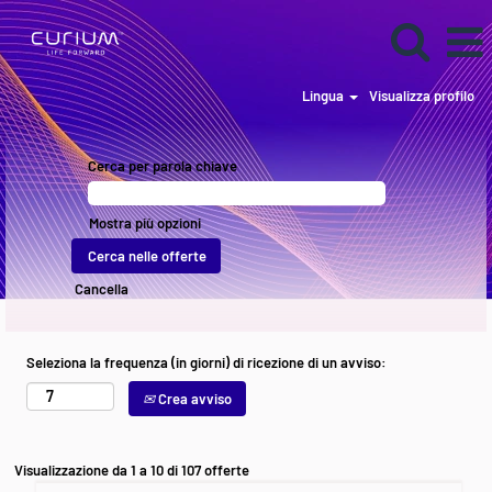
Lingua
Visualizza profilo
Current
Listings
Cerca per parola chiave
IT
Mostra più opzioni
Cancella
Seleziona la frequenza (in giorni) di ricezione di un avviso:
Crea avviso
Risultati
Visualizzazione da 1 a 10 di 107 offerte
di