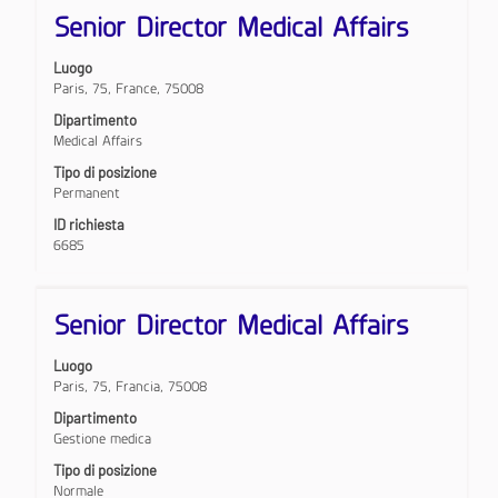
Titolo
Effettuare
ricerca
Senior Director Medical Affairs
una
per
selezione
"".
Luogo
con
Visualizzazione
Paris, 75, France, 75008
la
da
barra
1
Dipartimento
spaziatrice
a
Medical Affairs
per
10
Tipo di posizione
visualizzare
di
Permanent
i
107
contenuti
offerte
ID richiesta
integrali
Utilizza
6685
delle
il
informazioni
tasto
lavoro.
Tab
Titolo
Effettuare
Senior Director Medical Affairs
per
una
navigare
selezione
nell'elenco
Luogo
con
lavori.
Paris, 75, Francia, 75008
la
Seleziona
barra
per
Dipartimento
spaziatrice
visualizzare
Gestione medica
per
i
Tipo di posizione
visualizzare
dettagli
Normale
i
completi