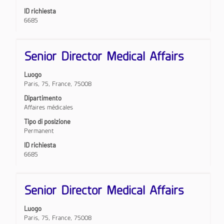
contenuti
del
ID richiesta
integrali
lavoro.
6685
delle
informazioni
lavoro.
Titolo
Effettuare
Senior Director Medical Affairs
una
selezione
Luogo
con
Paris, 75, France, 75008
la
barra
Dipartimento
spaziatrice
Affaires médicales
per
Tipo di posizione
visualizzare
Permanent
i
contenuti
ID richiesta
integrali
6685
delle
informazioni
lavoro.
Titolo
Effettuare
Senior Director Medical Affairs
una
selezione
Luogo
con
Paris, 75, France, 75008
la