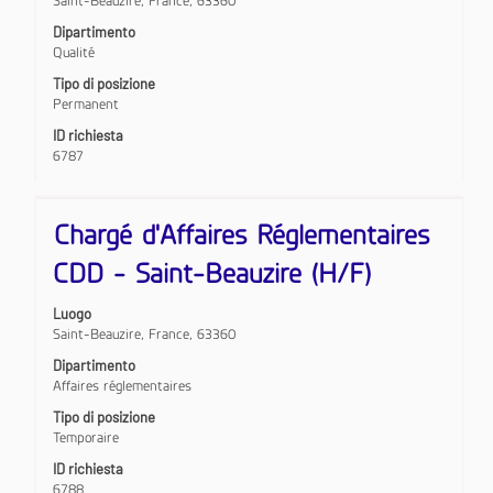
Saint-Beauzire, France, 63360
visualizzare
i
Dipartimento
contenuti
Qualité
integrali
Tipo di posizione
delle
Permanent
informazioni
lavoro.
ID richiesta
6787
Titolo
Effettuare
Chargé d'Affaires Réglementaires
una
selezione
CDD - Saint-Beauzire (H/F)
con
la
Luogo
barra
Saint-Beauzire, France, 63360
spaziatrice
per
Dipartimento
visualizzare
Affaires réglementaires
i
Tipo di posizione
contenuti
Temporaire
integrali
delle
ID richiesta
informazioni
6788