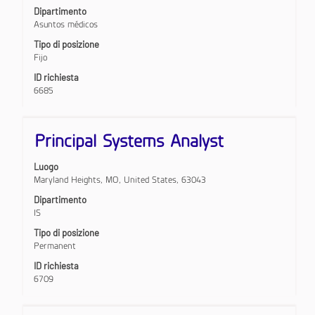
barra
Dipartimento
spaziatrice
Asuntos médicos
per
Tipo di posizione
visualizzare
Fijo
i
contenuti
ID richiesta
integrali
6685
delle
informazioni
lavoro.
Titolo
Effettuare
Principal Systems Analyst
una
selezione
Luogo
con
Maryland Heights, MO, United States, 63043
la
barra
Dipartimento
spaziatrice
IS
per
Tipo di posizione
visualizzare
Permanent
i
contenuti
ID richiesta
integrali
6709
delle
informazioni
lavoro.