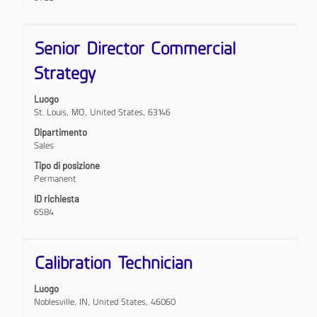
lavoro.
Titolo
Effettuare
Senior Director Commercial
una
selezione
Strategy
con
la
Luogo
barra
St. Louis, MO, United States, 63146
spaziatrice
per
Dipartimento
visualizzare
Sales
i
Tipo di posizione
contenuti
Permanent
integrali
delle
ID richiesta
informazioni
6584
lavoro.
Titolo
Effettuare
Calibration Technician
una
selezione
Luogo
con
Noblesville, IN, United States, 46060
la