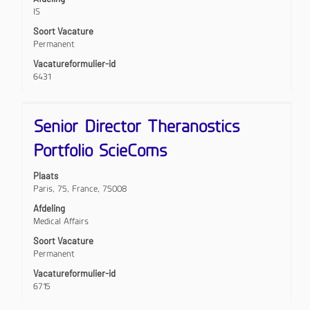
inhoud
IS
details
van
te
Soort Vacature
de
bekijken.
Permanent
functiegegevens
weer
Vacatureformulier-id
te
6431
geven.
Titel
Selecteer
Senior Director Theranostics
deze
spatiebalk
Portfolio ScieComs
om
de
Plaats
volledige
Paris, 75, France, 75008
inhoud
van
Afdeling
de
Medical Affairs
functiegegevens
Soort Vacature
weer
Permanent
te
geven.
Vacatureformulier-id
6715