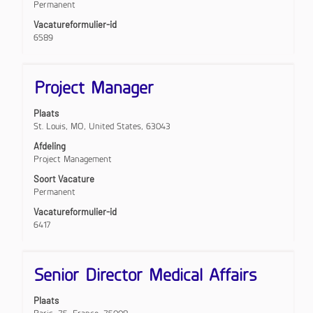
Permanent
functiegegevens
weer
Vacatureformulier-id
te
6589
geven.
Titel
Selecteer
Project Manager
deze
spatiebalk
Plaats
om
St. Louis, MO, United States, 63043
de
volledige
Afdeling
inhoud
Project Management
van
Soort Vacature
de
Permanent
functiegegevens
weer
Vacatureformulier-id
te
6417
geven.
Titel
Selecteer
Senior Director Medical Affairs
deze
spatiebalk
Plaats
om