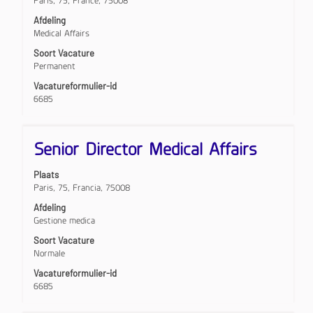
Paris, 75, France, 75008
de
volledige
Afdeling
inhoud
Medical Affairs
van
Soort Vacature
de
Permanent
functiegegevens
weer
Vacatureformulier-id
te
6685
geven.
Titel
Selecteer
Senior Director Medical Affairs
deze
spatiebalk
Plaats
om
Paris, 75, Francia, 75008
de
volledige
Afdeling
inhoud
Gestione medica
van
Soort Vacature
de
Normale
functiegegevens
weer
Vacatureformulier-id
te
6685
geven.