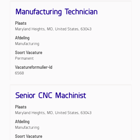
Titel
Selecteer
Manufacturing Technician
deze
spatiebalk
Plaats
om
Maryland Heights, MO, United States, 63043
de
volledige
Afdeling
inhoud
Manufacturing
van
Soort Vacature
de
Permanent
functiegegevens
weer
Vacatureformulier-id
te
6568
geven.
Titel
Selecteer
Senior CNC Machinist
deze
spatiebalk
Plaats
om
Maryland Heights, MO, United States, 63043
de
volledige
Afdeling
inhoud
Manufacturing
van
Soort Vacature
de