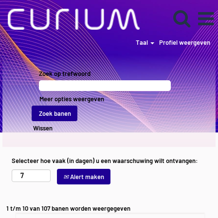
Taal
Profiel weergeven
Current
Listings
Zoek op trefwoord
NL
Meer opties weergeven
Wissen
Selecteer hoe vaak (in dagen) u een waarschuwing wilt ontvangen:
Alert maken
Zoekresultaten
1 t/m 10 van 107 banen worden weergegeven
voor