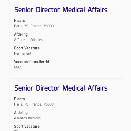
Titel
Selecteer
Senior Director Medical Affairs
deze
spatiebalk
Plaats
om
Paris, 75, France, 75008
de
volledige
Afdeling
inhoud
Affaires médicales
van
Soort Vacature
de
Permanent
functiegegevens
weer
Vacatureformulier-id
te
6685
geven.
Titel
Selecteer
Senior Director Medical Affairs
deze
spatiebalk
Plaats
om
Paris, 75, France, 75008
de
volledige
Afdeling
inhoud
Asuntos médicos
van
Soort Vacature
de