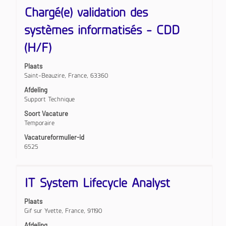
Titel
Selecteer
"".
Chargé(e) validation des
deze
1
spatiebalk
t/m
systèmes informatisés - CDD
om
10
de
(H/F)
van
volledige
107
inhoud
banen
Plaats
van
worden
Saint-Beauzire, France, 63360
de
weergegeven
functiegegevens
Gebruik
Afdeling
weer
de
Support Technique
te
tabtoets
Soort Vacature
geven.
om
Temporaire
naar
de
Vacatureformulier-id
lijst
6525
met
banen
te
Titel
Selecteer
IT System Lifecycle Analyst
navigeren.
deze
Selecteer
spatiebalk
een
Plaats
om
baan
Gif sur Yvette, France, 91190
de
om
volledige
Afdeling
de