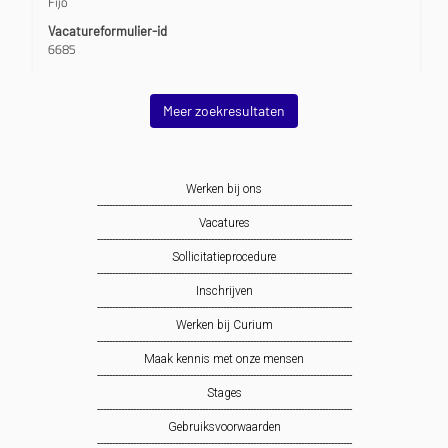
Fijo
functiegegevens
weer
Vacatureformulier-id
te
6685
geven.
Meer zoekresultaten
Werken bij ons
-------------------------------------------------------------------------------------
Vacatures
-------------------------------------------------------------------------------------
Sollicitatieprocedure
-------------------------------------------------------------------------------------
Inschrijven
-------------------------------------------------------------------------------------
Werken bij Curium
-------------------------------------------------------------------------------------
Maak kennis met onze mensen
-------------------------------------------------------------------------------------
Stages
-------------------------------------------------------------------------------------
Gebruiksvoorwaarden
-------------------------------------------------------------------------------------