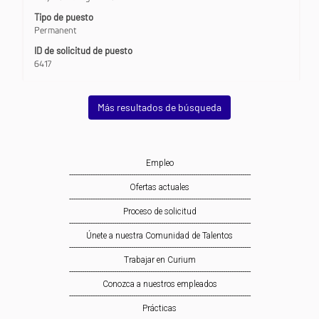
contenido
Tipo de puesto
completo
Permanent
de
la
ID de solicitud de puesto
información
6417
del
puesto.
Más resultados de búsqueda
Empleo
-------------------------------------------------------------------------------------
Ofertas actuales
-------------------------------------------------------------------------------------
Proceso de solicitud
-------------------------------------------------------------------------------------
Únete a nuestra Comunidad de Talentos
-------------------------------------------------------------------------------------
Trabajar en Curium
-------------------------------------------------------------------------------------
Conozca a nuestros empleados
-------------------------------------------------------------------------------------
Prácticas