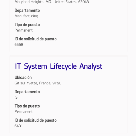
Maryland Heights, MO, United States, 63043
para
ver
Departamento
el
Manufacturing
contenido
Tipo de puesto
completo
Permanent
de
la
ID de solicitud de puesto
información
6568
del
puesto.
Título
Utilice
IT System Lifecycle Analyst
la
barra
Ubicación
espaciadora
Gif sur Yvette, France, 91190
para
ver
Departamento
el
IS
contenido
Tipo de puesto
completo
Permanent
de
la
ID de solicitud de puesto
información
6431
del
puesto.