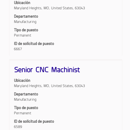
Ubicación
espaciadora
Maryland Heights, MO, United States, 63043
para
ver
Departamento
el
Manufacturing
contenido
Tipo de puesto
completo
Permanent
de
la
ID de solicitud de puesto
información
6667
del
puesto.
Título
Utilice
Senior CNC Machinist
la
barra
Ubicación
espaciadora
Maryland Heights, MO, United States, 63043
para
ver
Departamento
el
Manufacturing
contenido
Tipo de puesto
completo
Permanent
de
la
ID de solicitud de puesto
información
6589
del