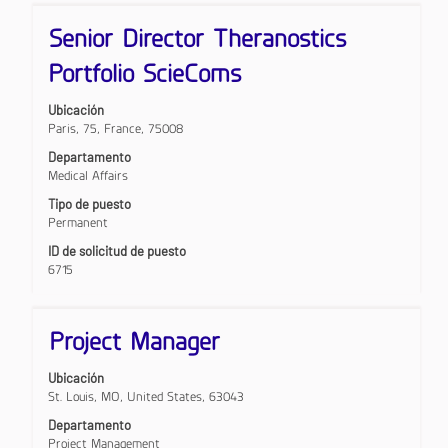
Título
Utilice
Senior Director Theranostics
la
barra
Portfolio ScieComs
espaciadora
para
Ubicación
ver
Paris, 75, France, 75008
el
contenido
Departamento
completo
Medical Affairs
de
Tipo de puesto
la
Permanent
información
del
ID de solicitud de puesto
puesto.
6715
Título
Utilice
Project Manager
la
barra
Ubicación
espaciadora
St. Louis, MO, United States, 63043
para
ver
Departamento
el
Project Management