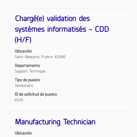
puesto.
Título
Utilice
Chargé(e) validation des
la
barra
systèmes informatisés - CDD
espaciadora
para
(H/F)
ver
el
Ubicación
contenido
Saint-Beauzire, France, 63360
completo
de
Departamento
la
Support Technique
información
Tipo de puesto
del
Temporaire
puesto.
ID de solicitud de puesto
6525
Título
Utilice
Manufacturing Technician
la
barra
Ubicación
espaciadora