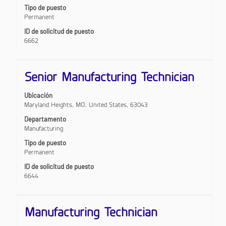
contenido
los
Tipo de puesto
completo
detalles
Permanent
de
del
la
puesto.
ID de solicitud de puesto
información
6662
del
puesto.
Título
Utilice
Senior Manufacturing Technician
la
barra
Ubicación
espaciadora
Maryland Heights, MO, United States, 63043
para
ver
Departamento
el
Manufacturing
contenido
Tipo de puesto
completo
Permanent
de
la
ID de solicitud de puesto
información
6644
del
puesto.
Título
Utilice
Manufacturing Technician
la
barra