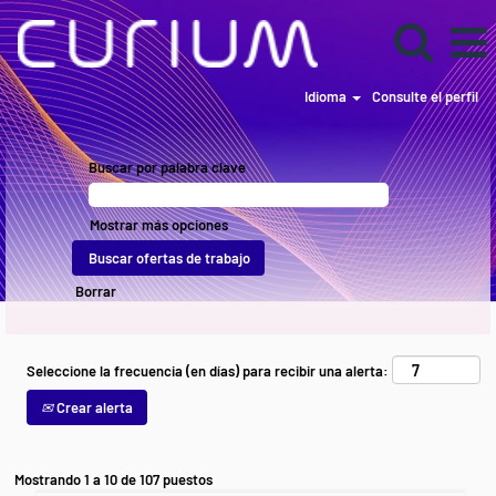
Idioma
Consulte el perfil
Current
Listings
Buscar por palabra clave
ES
Mostrar más opciones
Borrar
Seleccione la frecuencia (en días) para recibir una alerta:
Crear alerta
Resultados
Mostrando 1 a 10 de 107 puestos