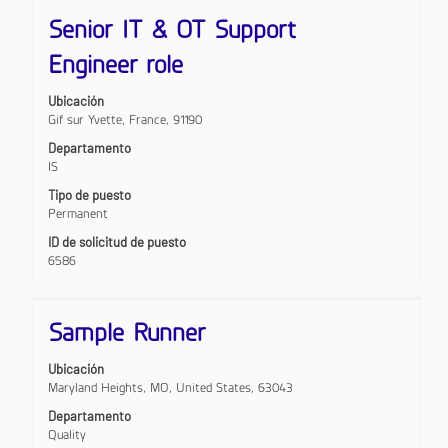
de
Título
Utilice
búsqueda
Senior IT & OT Support
la
de
barra
"".
Engineer role
espaciadora
Mostrando
para
1
Ubicación
ver
a
Gif sur Yvette, France, 91190
el
10
contenido
de
Departamento
completo
107
IS
de
puestos
Tipo de puesto
la
Utilice
Permanent
información
el
del
tabulador
ID de solicitud de puesto
puesto.
para
6586
navegar
por
la
Título
Utilice
Sample Runner
lista
la
de
barra
puestos.
Ubicación
espaciadora
Seleccione
Maryland Heights, MO, United States, 63043
para
para
ver
Departamento
ver
el
todos
Quality